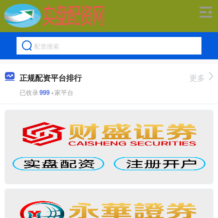
正规配资平台排行
更多
已收录
999
+家平台