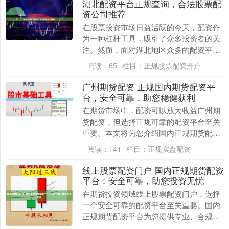
湖北配资平台正规查询，合法股票配
资公司推荐
在股票投资市场日益活跃的今天，配资作
为一种杠杆工具，吸引了众多投资者的关
注。然而，面对湖北地区众多的配资平
台，如何辨别正规合法的配资公司，成为
阅读：
65
栏目：
正规股票配资开户
投资者面临的首要问....
广州期货配资 正规国内期货配资平
台，安全可靠，助您稳健获利
在期货市场中，配资可以放大收益广州期
货配资，但选择正规可靠的配资平台至关
重要。本文将为您介绍国内正规期货配资
平台，助您安全稳健获利。 皆选配资采用
阅读：
141
栏目：
正规实盘配资
先进的风险控制....
线上股票配资门户 国内正规期货配资
平台：安全可靠，助您投资无忧
在期货投资领域线上股票配资门户，选择
一个安全可靠的配资平台至关重要。国内
正规期货配资平台为您提供专业、合规的
配资服务，助您投资无忧。 配资不仅能放