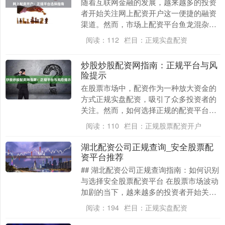
随着互联网金融的发展，越来越多的投资
者开始关注网上配资开户这一便捷的融资
渠道。然而，市场上配资平台鱼龙混杂，
如何辨别正规平台、规避风险正规实盘配
阅读：
112
栏目：
正规实盘配资
资，成为每位投资....
炒股炒股配资网指南：正规平台与风
险提示
在股票市场中，配资作为一种放大资金的
方式正规实盘配资，吸引了众多投资者的
关注。然而，如何选择正规的配资平台，
规避潜在风险，是每位投资者必须面对的
阅读：
110
栏目：
正规股票配资开户
问题。本文将从正....
湖北配资公司正规查询_安全股票配
资平台推荐
## 湖北配资公司正规查询指南：如何识别
与选择安全股票配资平台 在股票市场波动
加剧的当下，越来越多的投资者开始关注
配资这一杠杆工具。湖北地区作为中部金
阅读：
194
栏目：
正规实盘配资
融重镇，各....