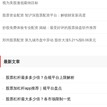
视为美股逢低吸纳目标
股票资金配资 智沪深股票配资平台：解锁财富新高度
炒股免费体验专业配资 揭秘：最受好评的股票操盘软件推荐
郑州股票配资 第九城市盘中异动 股价大涨5.21%报6.06美元
最新文章
股票杠杆最多多少倍？合规平台上限解析
·
股票加杠杆app推荐｜规平台盘点
·
股票杠杆最大多少倍？各市场限制一览
·