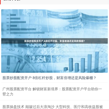
股票炒股配资开户 8倍杠杆炒股，财富倍增还是风险爆棚？
广州股票配资平台 解锁财富新境界：股票配资开户平台助你一
臂之力
股票操盘技术 颠簸过后大浪淘沙 大型科技、医疗和高收益股被