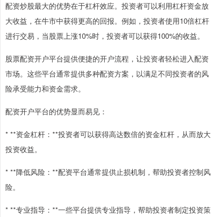
配资炒股最大的优势在于杠杆效应。投资者可以利用杠杆资金放
大收益，在牛市中获得更高的回报。例如，投资者使用10倍杠杆
进行交易，当股票上涨10%时，投资者可以获得100%的收益。
股票配资开户平台提供便捷的开户流程，让投资者轻松进入配资
市场。这些平台通常提供多种配资方案，以满足不同投资者的风
险承受能力和资金需求。
配资开户平台的优势显而易见：
* **资金杠杆：**投资者可以获得高达数倍的资金杠杆，从而放大
投资收益。
* **降低风险：**配资平台通常提供止损机制，帮助投资者控制风
险。
* **专业指导：**一些平台提供专业指导，帮助投资者制定投资策