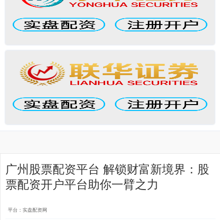
广州股票配资平台 解锁财富新境界：股
票配资开户平台助你一臂之力
平台：实盘配资网