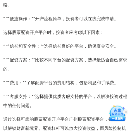
略。
* **便捷操作：**开户流程简单，投资者可以在线完成申请。
选择股票配资开户平台时，投资者应考虑以下因素：
* **信誉和安全性：**选择信誉良好的平台，确保资金安全。
* **配资方案：**比较不同平台的配资方案，选择最适合自己需求
的。
* **费用：**了解配资平台的费用结构，包括利息和手续费。
* **客服支持：**选择提供优质客服支持的平台，以解决投资过程
中的任何问题。
通过选择可靠的股票配资开户平台广州股票配资平台，投资者可
以解锁财富新境界。配资杠杆可以放大投资收益，而风险控制机