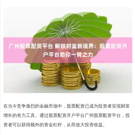
在当今竞争激烈的金融市场中，股票配资已成为投资者实现财富
增长的有力工具。通过股票配资开户平台广州股票配资平台，投
资者可以获得额外的资金杠杆，从而放大投资收益。