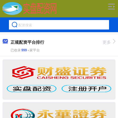
正规配资平台排行
更多
已收录
999
+家平台