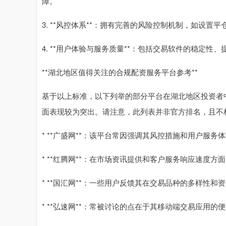
障。
3. **风控体系**：拥有完善的风险控制机制，如设
4. **用户体验与服务质量**：包括交易软件的稳定
**湖北地区值得关注的合规配资服务平台参考**
基于以上标准，以下列举的部分平台在湖北地区投资者
面表现较为突出。请注意，此列表并非官方排名，且不
* **广盛网**：该平台常因强调其风控措施和用户服
* **红腾网**：在市场资讯提供和客户服务响应速度
* **国汇网**：一些用户反馈其在交易品种的多样性
* **弘速网**：常被讨论的点在于其移动端交易应用