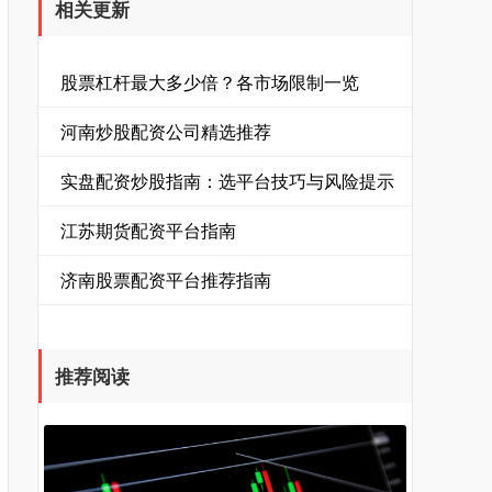
相关更新
股票杠杆最大多少倍？各市场限制一览
河南炒股配资公司精选推荐
实盘配资炒股指南：选平台技巧与风险提示
江苏期货配资平台指南
济南股票配资平台推荐指南
推荐阅读