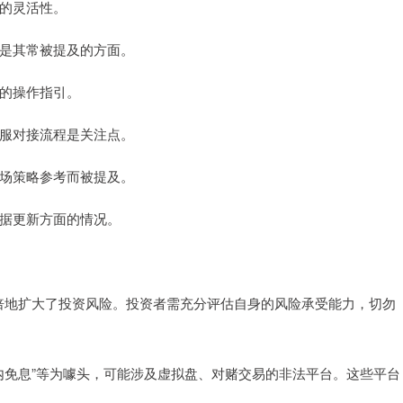
置的灵活性。
内容是其常被提及的方面。
关的操作指引。
和客服对接流程是关注点。
供市场策略参考而被提及。
数据更新方面的情况。
也数倍地扩大了投资风险。投资者需充分评估自身的风险承受能力，切勿
、“日内免息”等为噱头，可能涉及虚拟盘、对赌交易的非法平台。这些平台