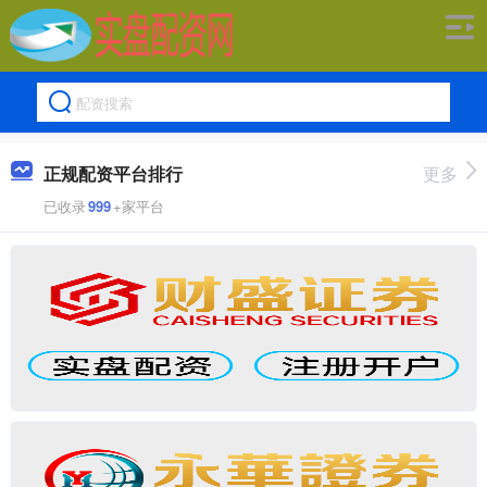
正规配资平台排行
更多
已收录
999
+家平台