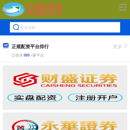
正规配资平台排行
更多
已收录
999
+家平台