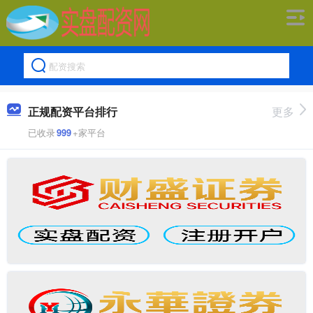
正规配资平台排行
更多
已收录
999
+家平台