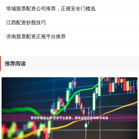
塔城股票配资公司推荐，正规安全门槛低
江西配资炒股技巧
济南股票配资正规平台推荐
推荐阅读