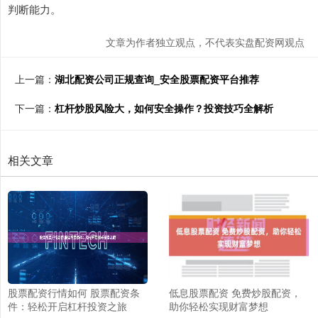
判断能力。
文章为作者独立观点，不代表实盘配资网观点
上一篇：
湖北配资公司正规查询_安全股票配资平台推荐
下一篇：
杠杆炒股风险大，如何安全操作？投资技巧全解析
相关文章
股票配资行情如何 股票配资条
低息股票配资 免费炒股配资，
件：轻松开启杠杆投资之旅
助你轻松实现财富梦想