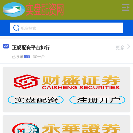
正规配资平台排行
更多
已收录
999
+家平台