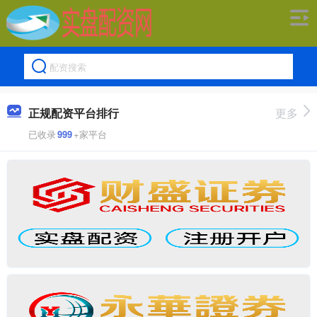
正规配资平台排行
更多
已收录
999
+家平台