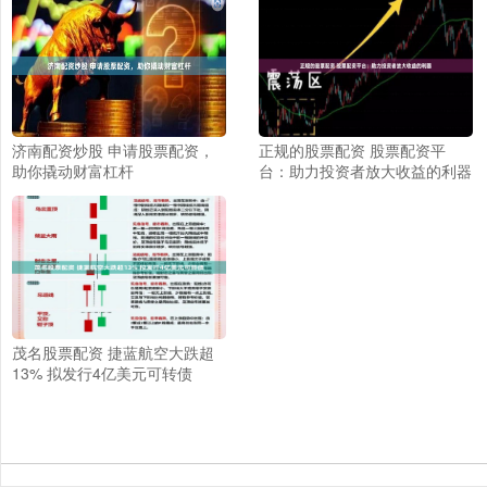
济南配资炒股 申请股票配资，
正规的股票配资 股票配资平
助你撬动财富杠杆
台：助力投资者放大收益的利器
茂名股票配资 捷蓝航空大跌超
13% 拟发行4亿美元可转债