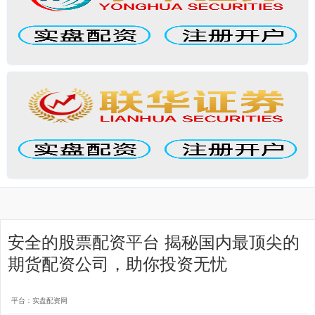
安全的股票配资平台 揭秘国内最顶尖的
期货配资公司，助你投资无忧
平台：实盘配资网