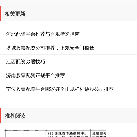
相关更新
河北配资平台推荐与合规筛选指南
塔城股票配资公司推荐，正规安全门槛低
江西配资炒股技巧
济南股票配资正规平台推荐
宁波股票配资平台哪家好？正规杠杆炒股公司推荐
推荐阅读