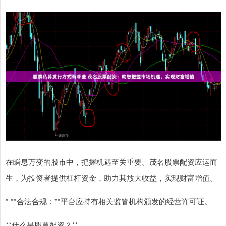
在瞬息万变的股市中，把握机遇至关重要。茂名股票配资应运而
生，为投资者提供杠杆资金，助力其放大收益，实现财富增值。
* **合法合规：**平台应持有相关监管机构颁发的经营许可证。
**什么是股票配资？**