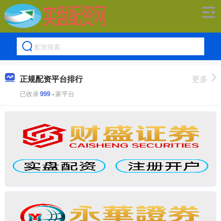
正规配资平台排行
更多
已收录
999
+家平台