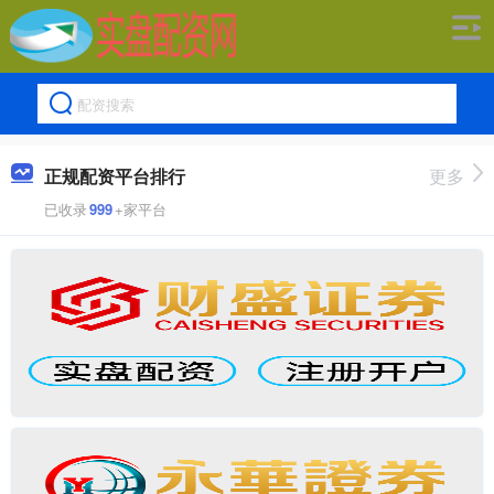
正规配资平台排行
更多
已收录
999
+家平台