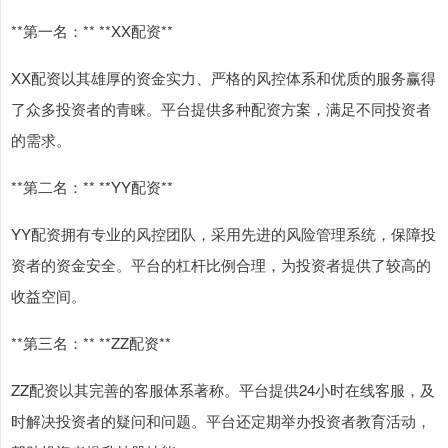
**第一名：** **XX配资**
XX配资以其雄厚的资金实力、严格的风控体系和优质的服务赢得
了众多投资者的青睐。平台提供多种配资方案，满足不同投资者
的需求。
**第二名：** **YY配资**
YY配资拥有专业的风控团队，采用先进的风险管理系统，保障投
资者的资金安全。平台的杠杆比例合理，为投资者提供了较高的
收益空间。
**第三名：** **ZZ配资**
ZZ配资以其完善的客服体系著称。平台提供24小时在线客服，及
时解决投资者的疑问和问题。平台还定期举办投资者教育活动，