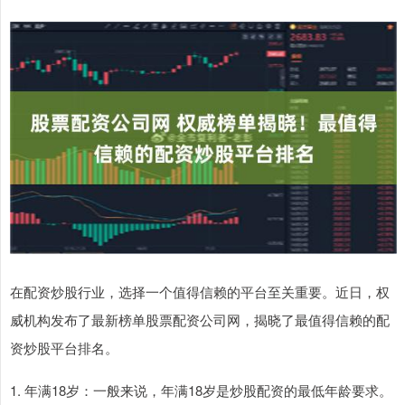
在配资炒股行业，选择一个值得信赖的平台至关重要。近日，权
威机构发布了最新榜单股票配资公司网，揭晓了最值得信赖的配
资炒股平台排名。
1. 年满18岁：一般来说，年满18岁是炒股配资的最低年龄要求。