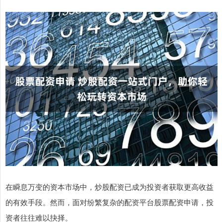
在瞬息万变的资本市场中，炒股配资已成为投资者获取更高收益
的有效手段。然而，面对纷繁复杂的配资平台股票配资申请，投
资者往往难以抉择。