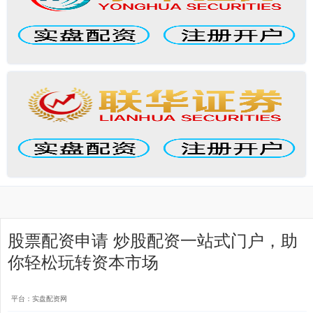
股票配资申请 炒股配资一站式门户，助
你轻松玩转资本市场
平台：实盘配资网