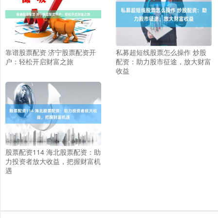
靠谱股票配资 济宁股票配资开
私募超短线股票怎么操作 炒股
户：轻松开启财富之旅
配资：助力股市征途，放大财富
收益
股票配资114 海北股票配资：助
力投资者放大收益，把握财富机
遇