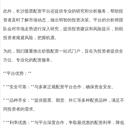
此外，长沙股票配资平台还提供专业的研究和分析服务，帮助投
资者及时了解市场动态，做出明智的投资决策。平台的分析师团
队会对市场走势进行深入研究，提供投资建议和风险提示，协助
投资者规避风险，把握机遇。
为此，我们隆重推出炒股配资一站式门户，旨在为投资者提供全
方位、专业化的配资服务。
**平台优势：**
* **安全可靠：**与多家正规配资平台合作，确保资金安全。
* **品种齐全：**提供股票、期货、外汇等多种配资品种，满足不
同投资者的需求。
* **利率优惠：**与平台深度合作，争取最优惠的配资利率，降低