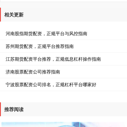
相关更新
河南股指期货配资，正规平台与风控指南
苏州期货配资，正规平台推荐指南
江苏期货配资平台推荐，正规低息杠杆操作指南
济南股票配资公司推荐指南
宁波股票配资公司排名，正规杠杆平台哪家好
推荐阅读