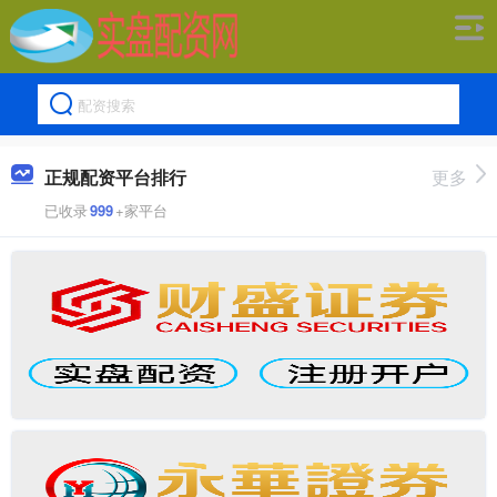
正规配资平台排行
更多
已收录
999
+家平台